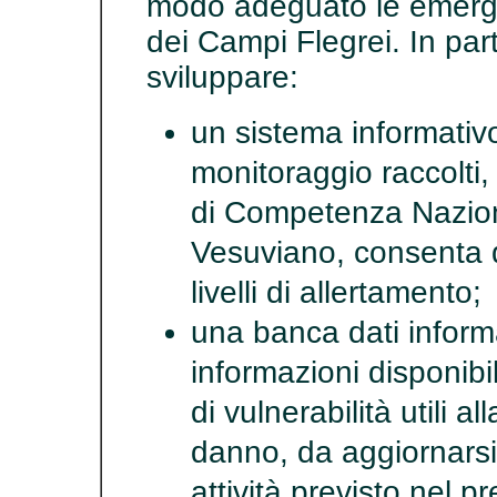
modo adeguato le emerge
dei Campi Flegrei. In part
sviluppare:
un sistema informativ
monitoraggio raccolti,
di Competenza Nazio
Vesuviano, consenta di
livelli di allertamento;
una banca dati inform
informazioni disponibi
di vulnerabilità utili a
danno, da aggiornars
attività previsto nel p